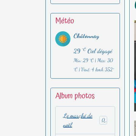
Météo
Châtonnay
°C
29
Ciel dégagé
Min: 29 °C | Max: 30
°C | Vent: 4 kmh 352°
Album photos
Le marché de
0
noël