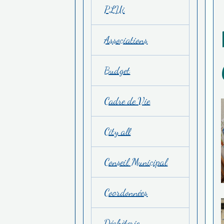
PLUi
Associations
Budget
Cadre de Vie
City all
Conseil Municipal
Coordonnées
Déchèterie