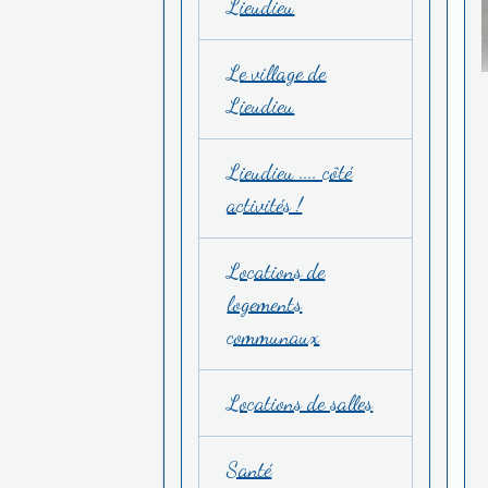
Lieudieu
Le village de
Lieudieu
Lieudieu .... côté
activités !
Locations de
logements
communaux
Locations de salles
Santé