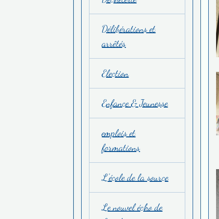
Délibérations et
arrêtés
Election
Enfance & Jeunesse
emplois et
formations
L'école de la source
Le nouvel écho de