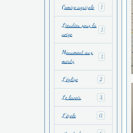
Comice agricole
1
Lieudieu sous la
1
neige
Monument aux
1
morts
L'église
2
Le lavoir
3
L'école
0