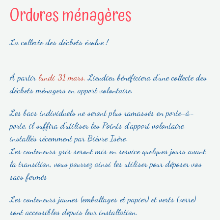
Ordures ménagères
La collecte des déchets évolue !
À partir
lundi 31 mars,
Lieudieu bénéficiera d’une collecte des
déchets ménagers en apport volontaire.
Les bacs individuels ne seront plus ramassés en porte-à-
porte, il suffira d’utiliser les Points d’apport volontaire,
installés récemment par Bièvre Isère.
Les conteneurs gris seront mis en service quelques jours avant
la transition, vous pourrez ainsi les utiliser pour déposer vos
sacs fermés.
Les conteneurs jaunes (emballages et papier) et verts (verre)
sont accessibles depuis leur installation.