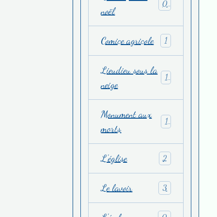
0
noël
Comice agricole
1
Lieudieu sous la
1
neige
Monument aux
1
morts
L'église
2
Le lavoir
3