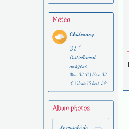
Météo
Châtonnay
°C
32
Partiellement
nuageux
Min: 32 °C | Max: 32
°C | Vent: 15 kmh 34°
Album photos
Le marché de