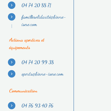
04 74 20 88 71
famillesolidarité@bievre-
isere.com
Actions sportives et
équipements
04 74 20 99 38
sports@bievre-isere.com
Communication
04 76 93 40 76