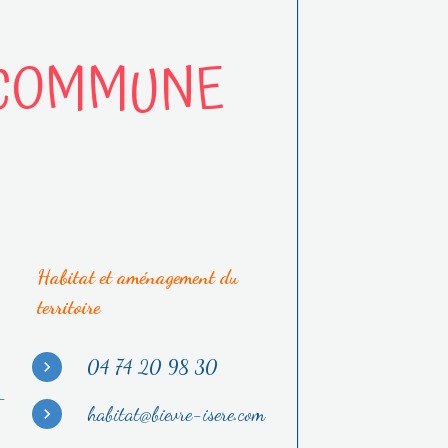
 COMMUNE
Habitat et aménagement du
territoire
04 74 20 98 30
-
habitat@bievre-isere.com