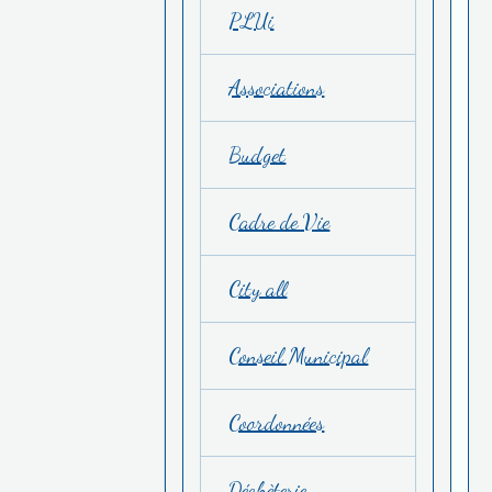
PLUi
Associations
Budget
Cadre de Vie
City all
Conseil Municipal
Coordonnées
Déchèterie