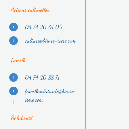
Actions culturelles
04 74 20 84 05
culture@bievre-isere.com
Famille
04 74 20 88 71
famillesolidarité@bievre-
isere.com
Solidarité