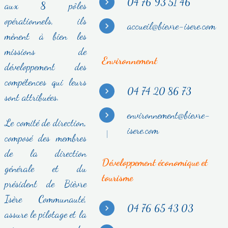
04 76 93 51 46
aux 8 pôles
opérationnels, ils
accueil@bievre-isere.com
mènent à bien les
missions de
Environnement
développement des
compétences qui leurs
04 74 20 86 73
sont attribuées.
environnement@bievre-
Le comité de direction,
isere.com
composé des membres
de la direction
Développement économique et
générale et du
tourisme
président de Bièvre
Isère Communauté,
04 76 65 43 03
assure le pilotage et la