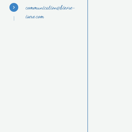
communication@bievre-
isere.com