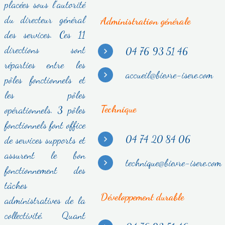
placées sous l’autorité
du directeur général
Administration générale
des services. Ces 11
directions sont
04 76 93 51 46
réparties entre les
accueil@bievre-isere.com
pôles fonctionnels et
les pôles
Technique
opérationnels. 3 pôles
fonctionnels font office
04 74 20 84 06
de services supports et
assurent le bon
technique@bievre-isere.com
fonctionnement des
tâches
Développement durable
administratives de la
collectivité. Quant