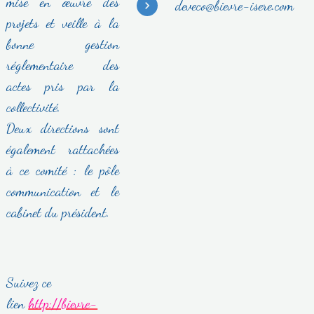
mise en œuvre des
deveco@bievre-isere.com
projets et veille à la
bonne gestion
réglementaire des
actes pris par la
collectivité.
Deux directions sont
également rattachées
à ce comité : le pôle
communication et le
cabinet du président.
Suivez ce
lien
http://bievre-