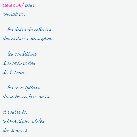
isere.com/
pour
connaître :
- les dates de collectes
des ordures ménagères
- les conditions
d'ouverture des
déchèteries
- les inscriptions
dans les centres aérés
et toutes les
informations utiles
des services