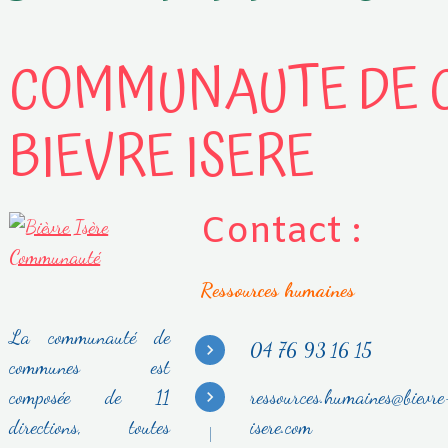
COMMUNAUTE DE
BIEVRE ISERE
Contact :
Ressources humaines
La communauté de
04 76 93 16 15
communes est
composée de 11
ressources.humaines@bievre
directions, toutes
isere.com