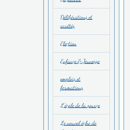
Délibérations et
arrêtés
Election
Enfance & Jeunesse
emplois et
formations
L'école de la source
Le nouvel écho de