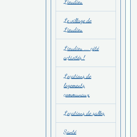
Lieudieu
Le village de
Lieudieu
Lieudieu .... côté
activités !
Locations de
logements
communaux
Locations de salles
Santé