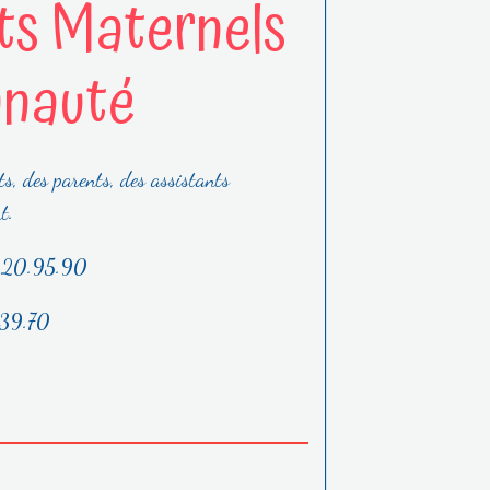
ts Maternels
unauté
ts, des parents, des assistants
t.
4.20.95.90
.39.70