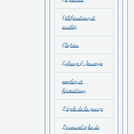
Délibérations et
arrêtés
Election
Enfance & Jeunesse
emplois et
formations
L'école de la source
Le nouvel écho de