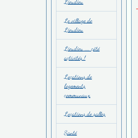
Lieudieu
Le village de
Lieudieu
Lieudieu .... côté
activités !
Locations de
logements
communaux
Locations de salles
Santé