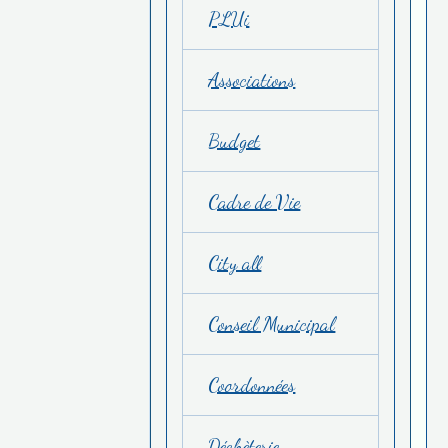
PLUi
Associations
Budget
Cadre de Vie
City all
Conseil Municipal
Coordonnées
Déchèterie