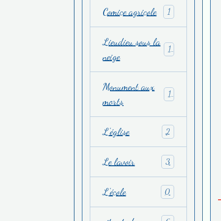
Comice agricole
1
Lieudieu sous la
1
neige
Monument aux
1
morts
L'église
2
Le lavoir
3
L'école
0