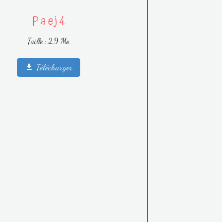
P a e j 4
Taille : 2.9 Mo
Télécharger