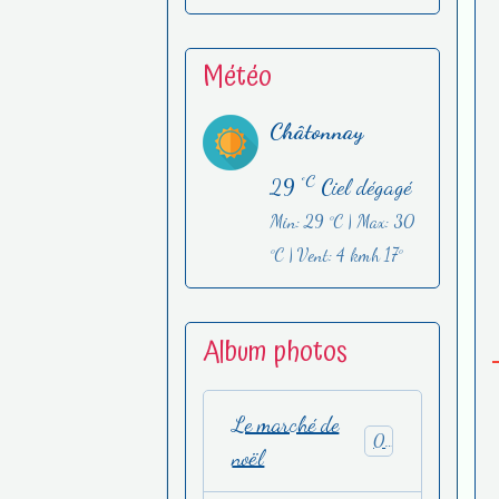
Météo
Châtonnay
°C
29
Ciel dégagé
Min: 29 °C | Max: 30
°C | Vent: 4 kmh 17°
Album photos
Le marché de
0
noël