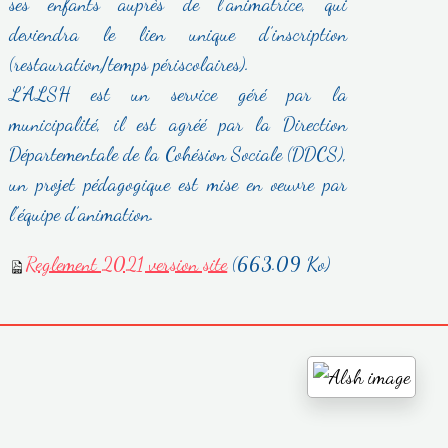
ses enfants auprès de l’animatrice, qui
deviendra le lien unique d’inscription
(restauration/temps périscolaires).
L’ALSH est un service géré par la
municipalité, il est agréé par la Direction
Départementale de la Cohésion Sociale (DDCS),
un projet pédagogique est mise en oeuvre par
l’équipe d’animation.
Reglement 2021 version site
(663.09 Ko)