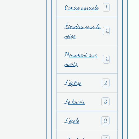
Comice agricole
1
Lieudieu sous la
1
neige
Monument aux
1
morts
L'église
2
Le lavoir
3
L'école
0