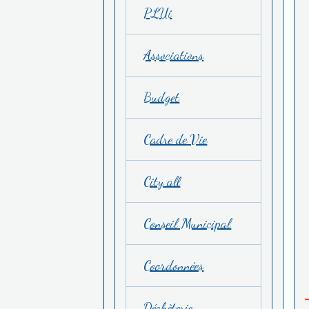
PLUi
Associations
Budget
Cadre de Vie
City all
Conseil Municipal
Coordonnées
Déchèterie