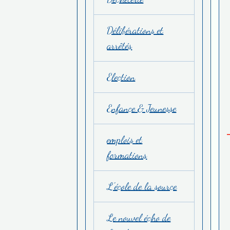
Délibérations et
arrêtés
Election
Enfance & Jeunesse
emplois et
formations
L'école de la source
Le nouvel écho de