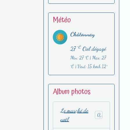
Météo
Châtonnay
°C
27
Ciel dégagé
Min: 27 °C | Max: 27
°C | Vent: 15 kmh 12°
Album photos
Le marché de
0
noël