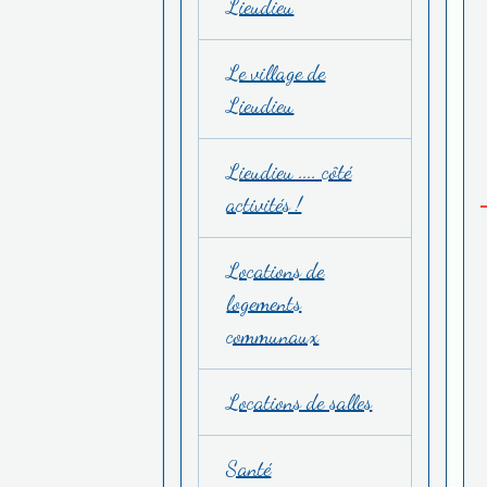
Lieudieu
Le village de
Lieudieu
Lieudieu .... côté
activités !
Locations de
logements
communaux
Locations de salles
Santé