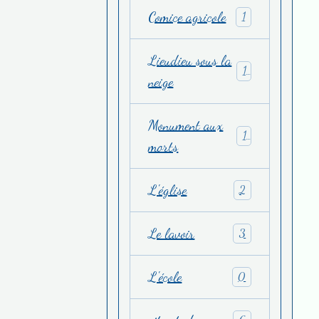
Comice agricole
1
Lieudieu sous la
1
neige
Monument aux
1
morts
L'église
2
Le lavoir
3
L'école
0