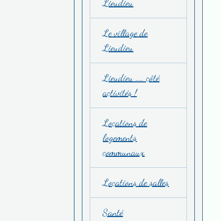
Lieudieu
Le village de
Lieudieu
Lieudieu .... côté
activités !
Locations de
logements
communaux
Locations de salles
Santé