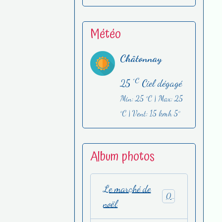
Météo
Châtonnay
°C
25
Ciel dégagé
Min: 25 °C | Max: 25
°C | Vent: 15 kmh 5°
Album photos
Le marché de
0
noël