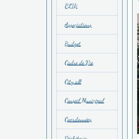
PLUi
Associations
Budget
Cadre de Vie
City all
Conseil Municipal
Coordonnées
Déchèterie