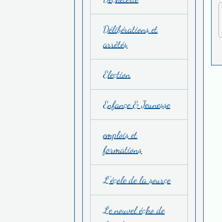
Délibérations et
arrêtés
Election
Enfance & Jeunesse
emplois et
formations
L'école de la source
Le nouvel écho de