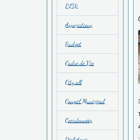
PLUi
Associations
Budget
Cadre de Vie
City all
Conseil Municipal
T
Coordonnées
Déchèterie