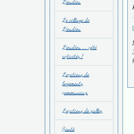
Lieudieu
Le village de
Lieudieu
Lieudieu .... côté
activités !
Locations de
logements
communaux
Locations de salles
Santé