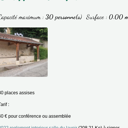
Capacité maximum :
30 personne(s)
Surface :
0.00 
30 places assises
arif :
40 € pour conférence ou assemblée
2022 reglement interieur salle du lavoir
(208.21 Ko) à signer