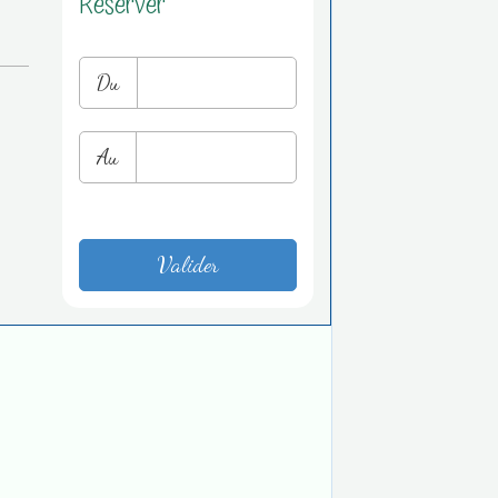
Réserver
Du
Au
Valider