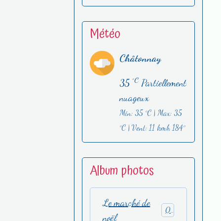
Météo
Châtonnay
°C
35
Partiellement
nuageux
Min: 35 °C | Max: 35
°C | Vent: 11 kmh 184°
Album photos
Le marché de
0
noël