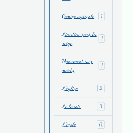
Comice agricole
1
Lieudieu sous la
1
neige
Monument aux
1
morts
L'église
2
Le lavoir
3
L'école
0