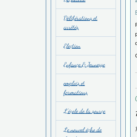
Délibérations et
arrêtés
Election
Enfance & Jeunesse
emplois et
formations
L'école de la source
Le nouvel écho de